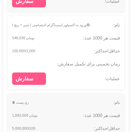
سفارش
🔴ورود به اکسپلور اینستاگرام اختصاصی ( شیر + ریچ )
تومان 548,030
100,000/1,000
سفارش
ری پست ⛔
تومان 1,092,000
5,000,000/100