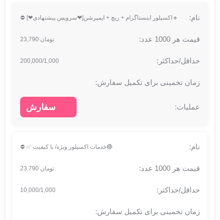
🔹اکسپلور اینستاگرام + ریچ + ایمپرشن[❤سرویس پیشنهادی❤] ⛔
تومان 23,790
200,000/1,000
سفارش
🔴خدمات اکسپلور ویژه/ با کیفیت ✅ ⛔
تومان 23,790
10,000/1,000