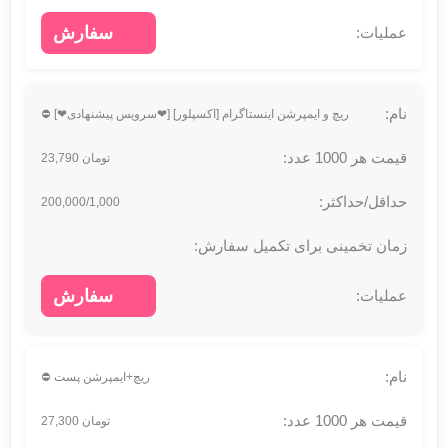
سفارش
ریچ و ایمپرشن اینستاگرام [اکسپلور] [❤سرویس پیشنهادی❤] ⛔
تومان 23,790
200,000/1,000
سفارش
ریچ+ایمپرشن پست ⛔
تومان 27,300