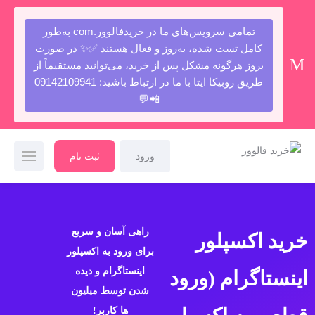
تمامی سرویس‌های ما در خریدفالوور.com به‌طور
کامل تست شده، به‌روز و فعال هستند ✅✨ در صورت
بروز هرگونه مشکل پس از خرید، می‌توانید مستقیماً از
طریق روبیکا ایتا با ما در ارتباط باشید: 09142109941
📲💬
ورود
ثبت نام
راهی آسان و سریع
خرید اکسپلور
برای ورود به اکسپلور
اینستاگرام و دیده
اینستاگرام (ورود
شدن توسط میلیون
ها کاربر
!