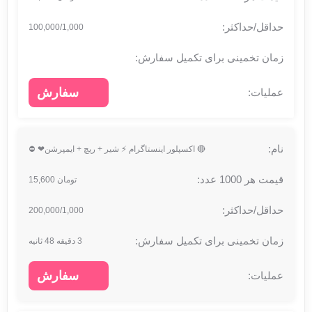
100,000/1,000
سفارش
🔴 اکسپلور اینستاگرام ⚡️ شیر + ریچ + ایمپرشن❤ ⛔
تومان 15,600
200,000/1,000
3 دقیقه 48 ثانیه
سفارش