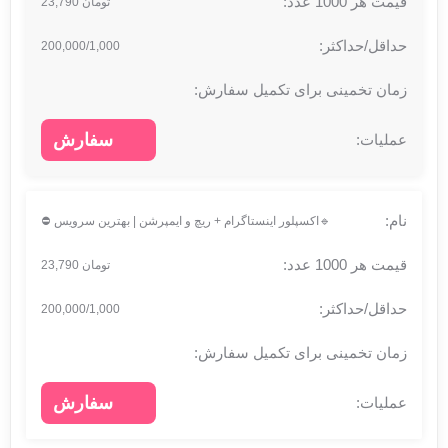
تومان 23,790
200,000/1,000
سفارش
🔹اکسپلور اینستاگرام + ریچ و ایمپرشن | بهترین سرویس ⛔
تومان 23,790
200,000/1,000
سفارش