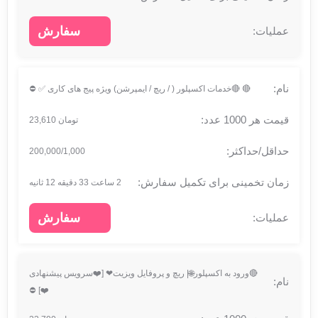
سفارش
🔴 🔴خدمات اکسپلور ( / ریچ / ایمپرشن) ویژه پیج های کاری ✅ ⛔
تومان 23,610
200,000/1,000
2 ساعت 33 دقیقه 12 ثانیه
سفارش
🔴ورود به اکسپلور🌐| ریچ و پروفایل ویزیت❤ [❤️سرویس پیشنهادی
❤️] ⛔