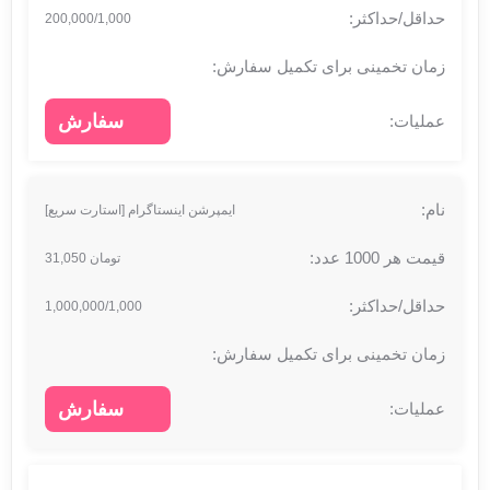
200,000/1,000
سفارش
ایمپرشن اینستاگرام [استارت سریع]
تومان 31,050
1,000,000/1,000
سفارش