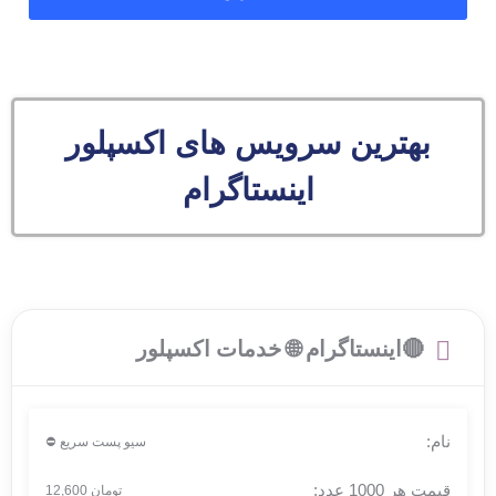
بهترین سرویس های اکسپلور
اینستاگرام
🔴اینستاگرام 🌐 خدمات اکسپلور
سیو پست سریع ⛔
تومان 12,600