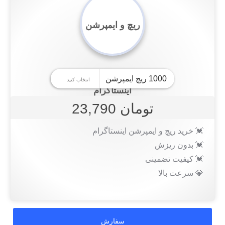
ریچ و ایمپرشن
اینستاگرام
تومان 23,790
💓 خرید ریچ و ایمپرشن اینستاگرام
💓 بدون ریزش
💓 کیفیت تضمینی
💎 سرعت بالا