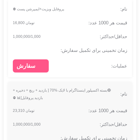
پروفایل ویزیت+ایمپرشن پست ⛔
تومان 16,800
1,000,000/1,000
سفارش
🔴بسته اکسپلور اینستاگرام با لایک %70 [ بازدید + ریچ + ذخیره +
بازدید پروفایل]📊 ⛔
تومان 23,310
1,000,000/1,000