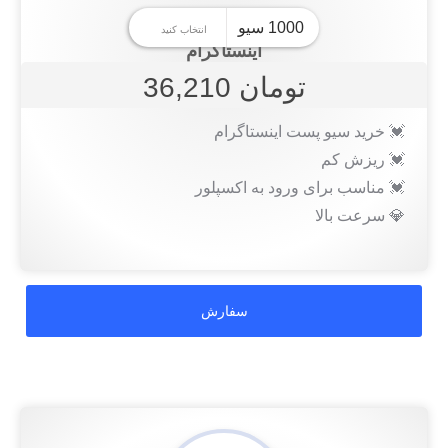
اینستاگرام
تومان 36,210
💓 خرید سیو پست اینستاگرام
💓 ریزش کم
💓 مناسب برای ورود به اکسپلور
💎 سرعت بالا